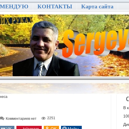
ОМЕНДУЮ
КОНТАКТЫ
Карта сайта
знеса
С
В 
10
2251
Комментариев нет
Ди
VK
telegram
OK
Mailru