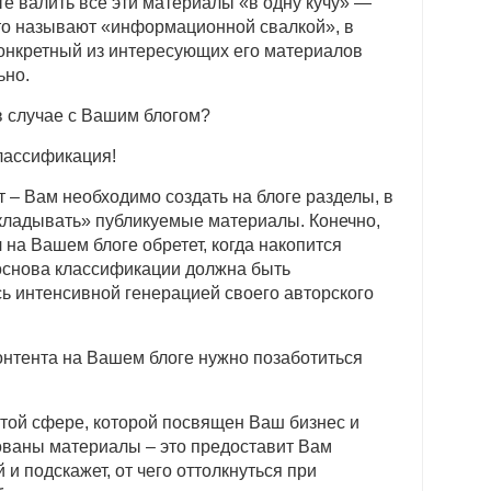
е валить все эти материалы «в одну кучу» —
что называют «информационной свалкой», в
конкретный из интересующих его материалов
ьно.
в случае с Вашим блогом?
лассификация!
 – Вам необходимо создать на блоге разделы, в
кладывать» публикуемые материалы. Конечно,
на Вашем блоге обретет, когда накопится
 основа классификации должна быть
сь интенсивной генерацией своего авторского
онтента на Вашем блоге нужно позаботиться
той сфере, которой посвящен Ваш бизнес и
ованы материалы – это предоставит Вам
 подскажет, от чего оттолкнуться при