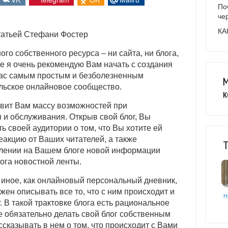
По
че
КА
статьей Стефани Фостер
ного собственного ресурса – ни сайта, ни блога,
чае я очень рекомендую Вам начать с создания
 Вас самым простым и безболезненным
М
льское онлайновое сообщество.
к
авит Вам массу возможностей при
 и обслуживания. Открыв свой блог, Вы
ь своей аудитории о том, что Вы хотите ей
реакцию от Ваших читателей, а также
Т
влении на Вашем блоге новой информации
ога новостной ленты.
то иное, как онлайновый персональный дневник,
жен описывать все то, что с ним происходит и
Н
т. В такой трактовке блога есть рациональное
е обязательно делать свой блог собственным
казывать в нем о том, что происходит с Вами