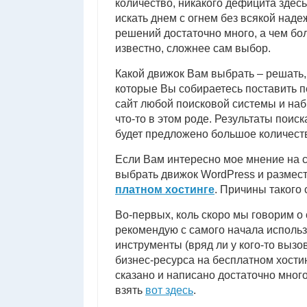
количество, никакого дефицита здес
искать днем с огнем без всякой наде
решений достаточно много, а чем бол
известно, сложнее сам выбор.
Какой движок Вам выбрать – решать, 
которые Вы собираетесь поставить п
сайт любой поисковой системы и набр
что-то в этом роде. Результаты поис
будет предложено большое количест
Если Вам интересно мое мнение на с
выбрать движок WordPress и размест
платном хостинге
. Причины такого 
Во-первых, коль скоро мы говорим о 
рекомендую с самого начала исполь
инструменты (вряд ли у кого-то выз
бизнес-ресурса на бесплатном хостин
сказано и написано достаточно мног
взять
вот здесь
.